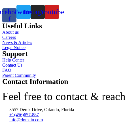
acebook-
Twitter
Instagram
Youtube
f
Useful Links
About us
Careers
News & Articles
Legal Notice
Support
Help Center
Contact Us
FAQ
Parent Community
Contact Information
Feel free to contact & reach
3557 Derek Drive, Orlando, Florida
+1(456)657-887
info@domain.com