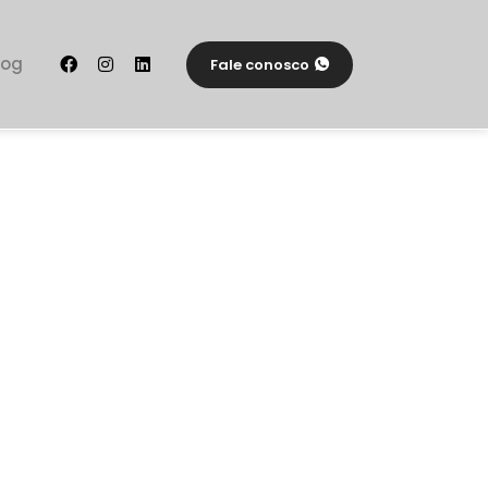
log
Fale conosco