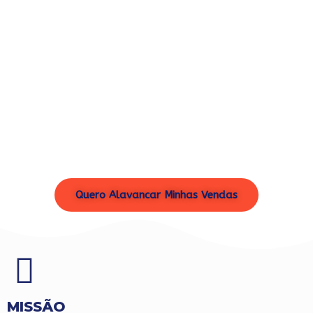
mensuráveis de vendas e no
comprometimento com os produtos de
nossos clientes.
Somos apaixonados pelo PDV, por isso nos
envolvemos em toda cadeia produtiva,
desde o desenvolvimento, produção e
instalação, acompanhando de perto cada
etapa.
Quero Alavancar Minhas Vendas
MISSÃO